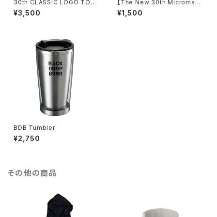
30th CLASSIC LOGO TOTE
【The New 30th Micromax
- Natural
Live】Glass
¥3,500
¥1,500
BDB Tumbler
¥2,750
その他の商品