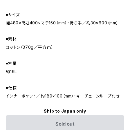
◾️サイズ
幅480×高さ400×マチ150（mm）・持ち手／約30×600（mm）
◾️素材
コットン（370g／平方ｍ）
◾️容量
約19L
◾️仕様
インナーポケット／約180×100（mm）・キーチェーンループ付き
Ship to Japan only
Sold out