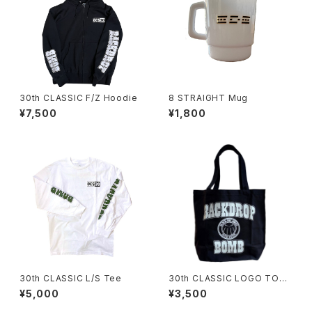
30th CLASSIC F/Z Hoodie
8 STRAIGHT Mug
¥7,500
¥1,800
30th CLASSIC L/S Tee
30th CLASSIC LOGO TOTE
- Black
¥5,000
¥3,500