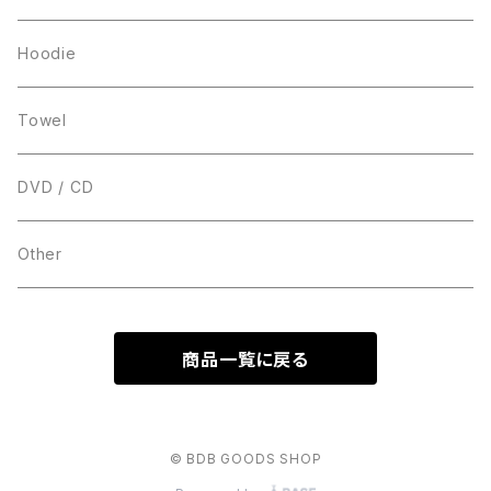
Hoodie
Towel
DVD / CD
Other
商品一覧に戻る
© BDB GOODS SHOP