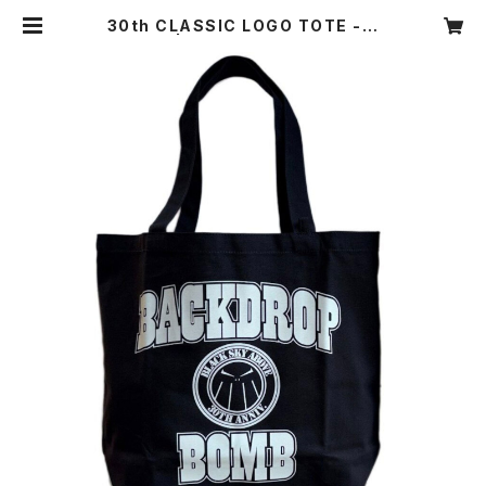
30th CLASSIC LOGO TOTE - B
lack | BDB GOODS SHOP